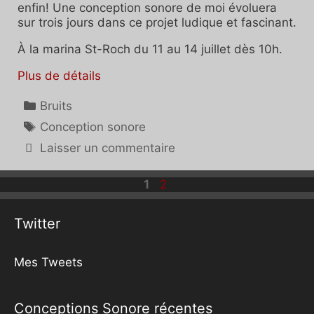
enfin! Une conception sonore de moi évoluera
sur trois jours dans ce projet ludique et fascinant.
À la marina St-Roch du 11 au 14 juillet dès 10h.
Plus de détails
Catégories
Bruits
Étiquettes
Conception sonore
Laisser un commentaire
Page
Page
1
2
Twitter
Mes Tweets
Conceptions Sonore récentes