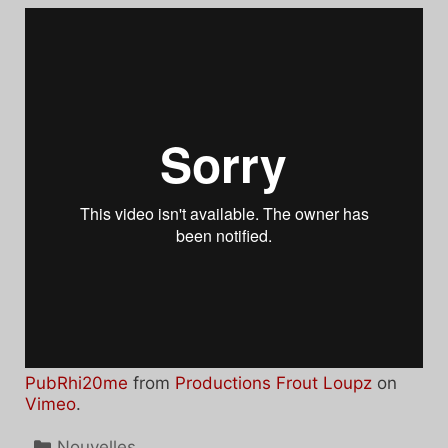
PubRhi20me
from
Productions Frout Loupz
on
Vimeo
.
Catégories
Nouvelles