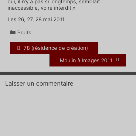
qui, il n’y a pas si longtemps, semblait
inaccessible, voire interdit.»
Les 26, 27, 28 mai 2011
Catégories
Bruits
78 (résidence de création)
Moulin à Images 2011
Laisser un commentaire