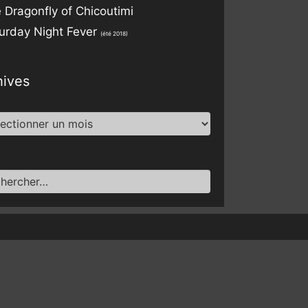
 Dragonfly of Chicoutimi
urday Night Fever
(été 2018)
hives
ives
ercher :