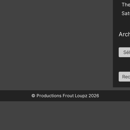
The
Sat
Arc
Arch
Rech
© Productions Frout Loupz 2026