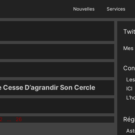
Nouvelles
Services
Twit
Mes
Con
)
Les
e Cesse D’agrandir Son Cercle
ICI
L’h
Régi
ge
Page
Page
2
…
26
Ast