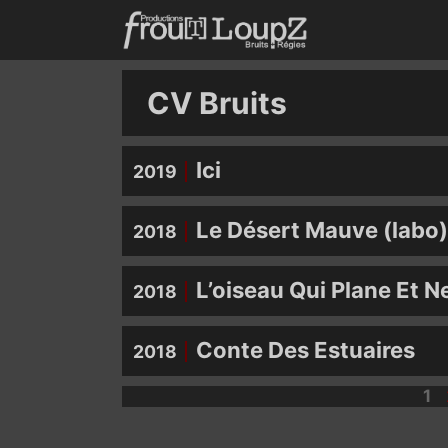
Aller
au
contenu
CV Bruits
Ici
2019
Le Désert Mauve (labo
2018
L’oiseau Qui Plane Et N
2018
Conte Des Estuaires
2018
Pa
1