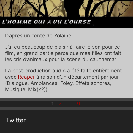
D’après un conte de Yolaine.
J’ai eu beaucoup de plaisir à faire le son pour ce
film, en grand partie parce que mes filles ont fait
les cris d’animaux pour la scène du cauchemar.
La post-production audio a été faite entièrement
avec
Reaper
à raison d’un département par jour
(Dialogue, Ambiances, Foley, Effets sonores,
Musique, Mix(x2))
Page
Page
Page
1
2
…
19
Twitter